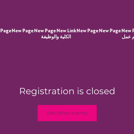
 Page
New Page
New Page
New Link
New Page
New Page
New 
 عمل
الكلية والوظيفة
Registration is closed
See other events