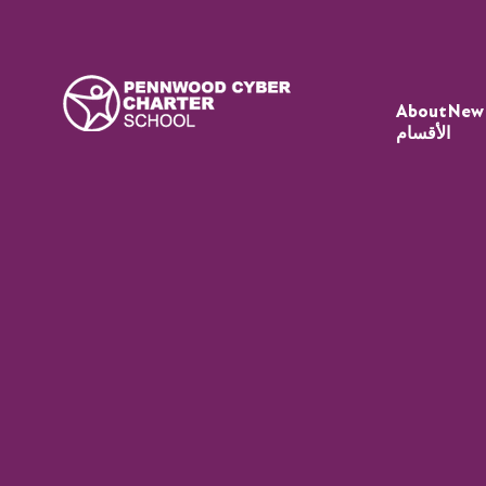
About
New
الأقسام